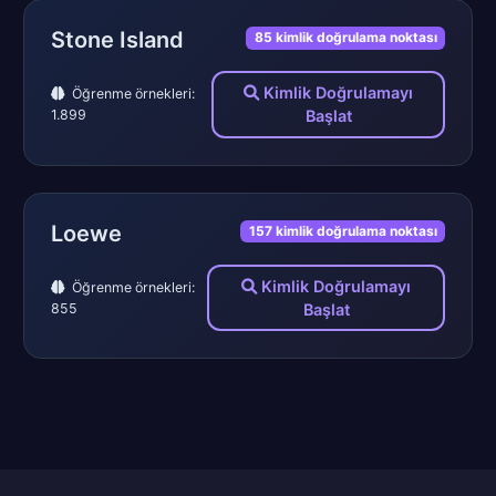
Stone Island
85 kimlik doğrulama noktası
Kimlik Doğrulamayı
Öğrenme örnekleri:
1.899
Başlat
Loewe
157 kimlik doğrulama noktası
Kimlik Doğrulamayı
Öğrenme örnekleri:
855
Başlat