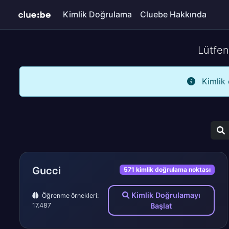
Kimlik Doğrulama
Cluebe Hakkında
Lütfen
Kimlik 
Gucci
571 kimlik doğrulama noktası
Kimlik Doğrulamayı
Öğrenme örnekleri:
17.487
Başlat