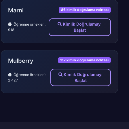
Marni
86 kimlik doğrulama noktası
Kimlik Doğrulamayı
Öğrenme örnekleri:
918
Başlat
Mulberry
117 kimlik doğrulama noktası
Kimlik Doğrulamayı
Öğrenme örnekleri:
2.427
Başlat