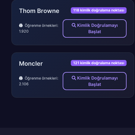
Thom Browne
118 kimlik doğrulama noktası
Kimlik Doğrulamayı
Öğrenme örnekleri:
1.920
Başlat
Moncler
121 kimlik doğrulama noktası
Kimlik Doğrulamayı
Öğrenme örnekleri:
2.106
Başlat