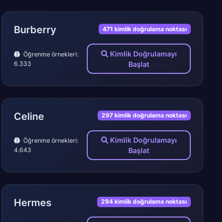
Burberry
471 kimlik doğrulama noktası
Kimlik Doğrulamayı
Öğrenme örnekleri:
6.333
Başlat
Celine
297 kimlik doğrulama noktası
Kimlik Doğrulamayı
Öğrenme örnekleri:
4.643
Başlat
Hermes
294 kimlik doğrulama noktası