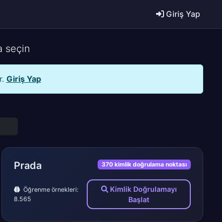
Giriş Yap
a seçin
r.
Giriş Yap
Prada
370 kimlik doğrulama noktası
Kimlik Doğrulamayı
Öğrenme örnekleri:
8.565
Başlat