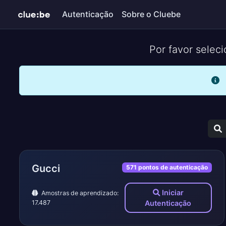
Autenticação
Sobre o Cluebe
Por favor selec
Gucci
571 pontos de autenticação
Iniciar
Amostras de aprendizado:
17.487
Autenticação