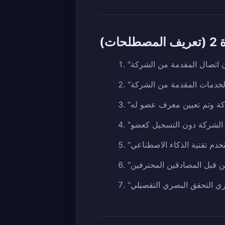
طلحات)