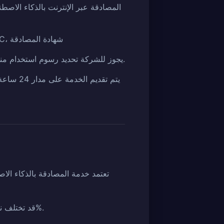
المصادقة عبر الإنترنت بالذكاء الاصط
المصادقة المادية دون اتصال: خدمة الاستلام المريحة، التحقق البصري التفصيلي وتأكيد NFC، شهادة المصادقة
يجوز للشركة تحديد رسوم استخدام منفصلة حسب نوع الخدمة، ويجب على المستخدمين التحقق من الرسوم ودفعها قبل استخدام الخدمة.
تعتمد خدمة المصادقة بالذكاء ال
قد تختلف نتائج المصادقة اعتمادًا على ظروف التصوير والاختلافات الفردية والاستخدام، ولا يتم ضمان دقة 100%.