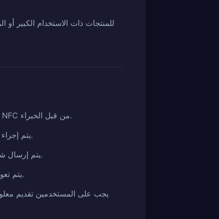
للمنتجات ذات الاستخدام الكبير أو ال
تجمع خدمة المصادقة المادية دون اتصال المنتجات مباشرة وتجري التحقق البصري التفصيلي وتأكيد NFC من قبل الخبراء.
يتم إجراء خدمة الاستلام خلال 2-3 أيام عمل، ويتم إرجاع المنتجات خلال 3-5 أيام عمل بعد اكتمال المصادقة.
يتم إرسال شهادات المصادقة عبر البريد الإلكتروني بعد اكتمال المصادقة، ويمكن أيضًا إرسالها بالبريد عند الطلب.
يتم تعويض الخسائر والأضرار التي تحدث أثناء تخزين المنتجات في نطاق التأمين المشترك من قبل الشركة.
يجب على المستخدمين تقديم معلوم