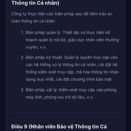
Thông tin Cá nhân)
Công ty thực hiện các biện pháp sau để đảm bảo an
toàn thông tin cá nhân:
Biện pháp quản lý: Thiết lập và thực hiện kế
hoạch quản lý nội bộ, giáo dục nhân viên thường
xuyên, v.v.
Biện pháp kỹ thuật: Quản lý quyền truy cập vào
các hệ thống xử lý thông tin cá nhân, cài đặt hệ
thống kiểm soát truy cập, mã hóa thông tin nhận
dạng duy nhất, cài đặt chương trình bảo mật
Biện pháp vật lý: Kiểm soát truy cập vào phòng
máy tính, phòng lưu trữ dữ liệu, v.v.
Điều 9 (Nhân viên Bảo vệ Thông tin Cá