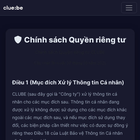
Chính sách Quyền riêng tư
Chính sách Quyền riêng tư CLUBE
Cập nhật lần cuối: 20 tháng 10 năm 2025
Điều 1 (Mục đích Xử lý Thông tin Cá nhân)
CLUBE (sau đây gọi là "Công ty") xử lý thông tin cá
nhân cho các mục đích sau. Thông tin cá nhân đang
được xử lý không được sử dụng cho các mục đích khác
ngoài các mục đích sau, và nếu mục đích sử dụng thay
đổi, các biện pháp cần thiết như việc có được sự đồng ý
riêng theo Điều 18 của Luật Bảo vệ Thông tin Cá nhân