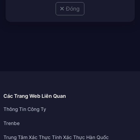
Đóng
Các Trang Web Liên Quan
Thông Tin Công Ty
Trenbe
Trung Tâm Xác Thực Tính Xác Thực Hàn Quốc