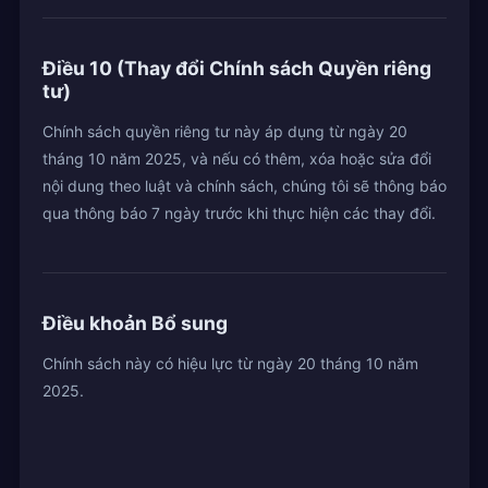
Điều 10 (Thay đổi Chính sách Quyền riêng
tư)
Chính sách quyền riêng tư này áp dụng từ ngày 20
tháng 10 năm 2025, và nếu có thêm, xóa hoặc sửa đổi
nội dung theo luật và chính sách, chúng tôi sẽ thông báo
qua thông báo 7 ngày trước khi thực hiện các thay đổi.
Điều khoản Bổ sung
Chính sách này có hiệu lực từ ngày 20 tháng 10 năm
2025.