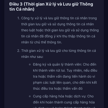
Điều 3 (Thời gian Xử lý và Lưu giữ Thông
tin Cá nhân)
Công ty xử lý và lưu giữ thông tin cá nhân trong
thời gian lưu giữ và sử dụng thông tin cá nhân
theo luật hoặc thời gian lưu giữ và sử dụng thông
tin cá nhân đã đồng ý khi thu thập thông tin cá
nhân từ chủ thể thông tin.
Thời gian xử lý và lưu giữ cho từng thông tin cá
nhân như sau:
Đăng ký và quản lý thành viên: Cho đến
khi thành viên rút lui. Tuy nhiên, nếu điều
tra hoặc thẩm vấn đang tiến hành do vi
phạm các luật liên quan, cho đến khi kết
thúc điều tra hoặc thẩm vấn đó
Cung cấp hàng hóa hoặc dịch vụ: Cho
đến khi hoàn thành cung cấp hàng hóa